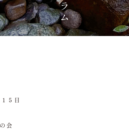
月１５日
式の会