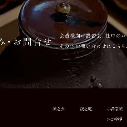
誠之会
誠之庵
小澤宗誠
>ご挨拶