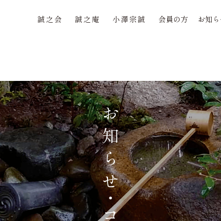
誠之会
誠之庵
小澤宗誠
会員の方
お知ら
 in
/home/seishikai/seishian.com/public_html/wp/wp
誠之会
誠之庵
小澤宗誠
会員の方
お知ら