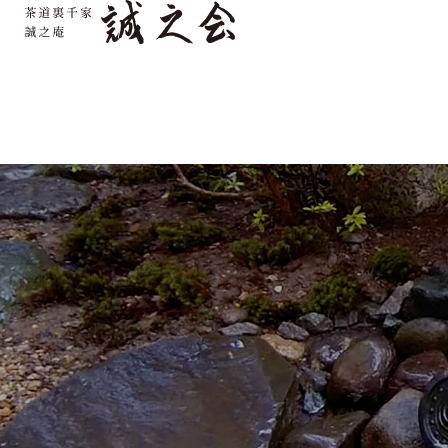
Warning
: Attempt to read property "cat_ID" on bool
line
20