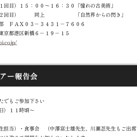
１回目）１５：００～１６：３０「憧れの古美術」
）（２回目） 同上 「自然界からの閃き」
部 ＦＡＸ０３－３４３１－７６０６
東京都港区新橋６－１９－１５
i.co.jp/
アー報告会
たでもご参加下さい
日）１１時頃～
万
生担当）・食事会 （中澤富士雄先生、川瀬忍先生もご出席