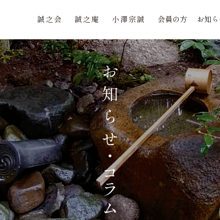
誠之会
誠之庵
小澤宗誠
会員の方
お知ら
誠之会
誠之庵
小澤宗誠
会員の方
お知ら