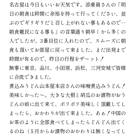
名古屋は今日もいいお天気です。添乗員さんの「明
日の朝食は時間に余裕を持って行ってください、並
ぶのでギリギリだと召し上がれない事もあるので‥
朝食難民になる事も」の言葉通り朝早くから多くの
人でしたが、3番目位に入れたので、スムーズに朝
食も頂いてお部屋に戻って来ました。まだ出発まで
時間が有るので、昨日の行程をザ〜ット！
無事に東京、品川、小田原、浜松、三河安城で皆様
に合流できました。
煮込みうどん山本屋本店さんの味噌煮込みうどん！
美味しかった〜。大きな大根と胡瓜のお漬物がおう
どんの前に出て来て、ポリポリ美味しく頂戴してし
まったら、おかわりが出て来ました。あぁ！中国の
お茶のように全部食べてしまったらどんどん出てく
るのね（５月からお漬物のおかわりは無くなってし