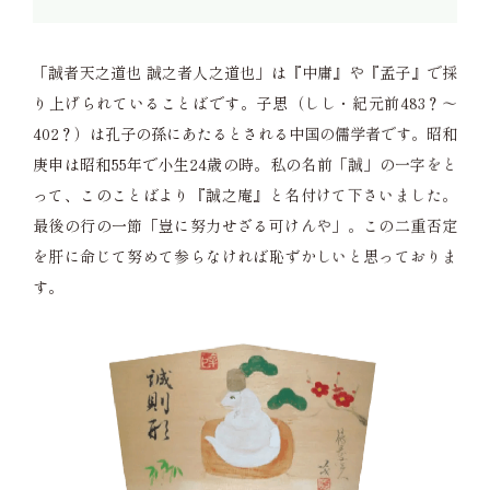
「誠者天之道也 誠之者人之道也」は『中庸』や『孟子』で採
り上げられていることばです。子思（しし・紀元前483？～
402？）は孔子の孫にあたるとされる中国の儒学者です。昭和
庚申は昭和55年で小生24歳の時。私の名前「誠」の一字をと
って、このことばより『誠之庵』と名付けて下さいました。
最後の行の一節「豈に努力せざる可けんや」。この二重否定
を肝に命じて努めて参らなければ恥ずかしいと思っておりま
す。