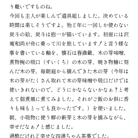
り難いですものね。
今回も主人が楽しんで道具組しました。決めている
時間は楽しそうですよ。殆ど年に一回しか使わない
炭斗の絵、炭斗は抱一が描いています。初座には沢
庵和尚が舟に乗って川を旅しています！と言う様な
事を書いている軸を、懐石は春満載、木の芽味噌、
煮物椀の吸口（すいくち）の木の芽、焼き物鰆に刻
んだ木の芽、毎朝庭から摘んできた木の芽（今年は
木の芽がたくさん取れて木の芽味噌や吸口だけでは
使いきれないので、どうにかならないかなぁ？と考
えて佃煮風に煮てみました。それがご飯のお供に香
りも味もとっても良かったです。）を使いました。
朝、小吸物に使う柳の新芽と木の芽を摘みながら、
幸せだなぁ！と感じました。
過酷だけれど幸せな四連ちゃん茶事でした。