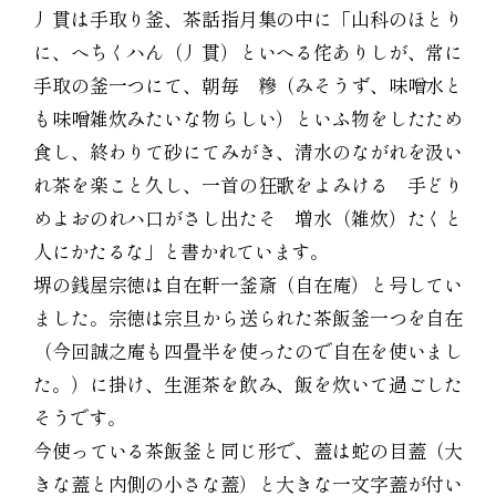
丿貫は手取り釜、茶話指月集の中に「山科のほとり
に、へちくハん（丿貫）といへる侘ありしが、常に
手取の釜一つにて、朝毎 糝（みそうず、味噌水と
も味噌雑炊みたいな物らしい）といふ物をしたため
食し、終わりて砂にてみがき、清水のながれを汲い
れ茶を楽こと久し、一首の狂歌をよみける 手どり
めよおのれハ口がさし出たそ 増水（雑炊）たくと
人にかたるな」と書かれています。
堺の銭屋宗徳は自在軒一釜斎（自在庵）と号してい
ました。宗徳は宗旦から送られた茶飯釜一つを自在
（今回誠之庵も四畳半を使ったので自在を使いまし
た。）に掛け、生涯茶を飲み、飯を炊いて過ごした
そうです。
今使っている茶飯釜と同じ形で、蓋は蛇の目蓋（大
きな蓋と内側の小さな蓋）と大きな一文字蓋が付い