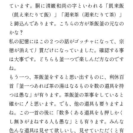
ています。胴に清巌和尚の字といわれる「飢来飯
（飢え来たりて飯）」「渇来茶（渇来たりて茶）」
と鋳込んであります。こちらの方が茶飯釜の元なの
かな？
私の記憶にはこの２つの話がゴッチャになって、宗
徳が消えて丿貫だけになっていました。確認する事
は大事です。どちらも釜一つで楽しんだ方なのです
ね。
もう一つ、茶飯釜をすると思い出すものに、利休百
首「釜一つあれば茶の湯はなるものを数の道具を持
つは愚な」が有ります。茶飯釜の茶事をしていると
確かに！と思います。でも、他の道具も要りますよ
ね。この一首の後に「数多くある道具をも押しかく
し無きがまねする人も愚な」とも有ります。みんな
色んな道具は見せて欲しいし、見せていただくと有