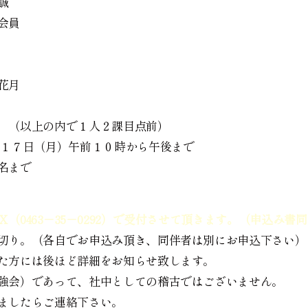
澤宗誠
之会会員
花月
月
で１人２課目点前）
月１７日（月）午前１０時から午後まで
名まで
（0463－35－0292）で受付させて頂きます。（申込み書
切り。（各自でお申込み頂き、同伴者は別にお申込下さい）
た方には後ほど詳細をお知らせ致します。
強会）であって、社中としての稽古ではございません。
ましたらご連絡下さい。