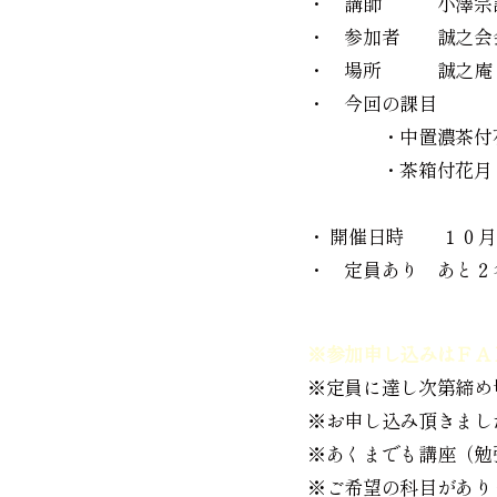
・ 講師 小
・ 参加者 誠
・ 場所 誠之庵
・ 今回の課目
・中置濃茶付
・茶箱付花
（以上の内
・ 開催日時 １０
・ 定員あり あと２
※参加申し込みはＦＡＸ
※定員に達し次第締め
※お申し込み頂きまし
※あくまでも講座（勉
※ご希望の科目があり