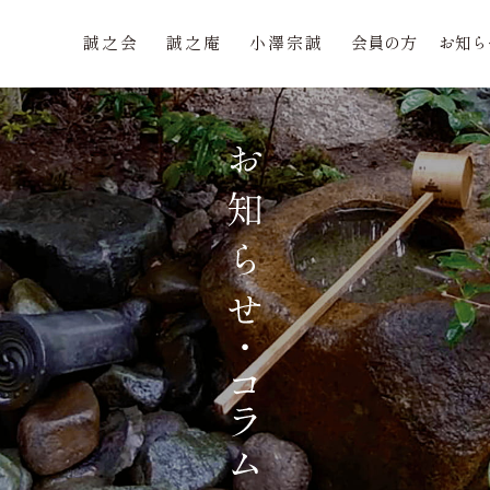
誠之会
誠之庵
小澤宗誠
会員の方
お知ら
誠之会
誠之庵
小澤宗誠
会員の方
お知ら