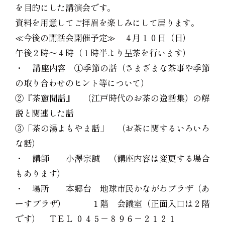
を目的にした講演会です。
資料を用意してご拝眉を楽しみにして居ります。
≪今後の閒話会開催予定≫ ４月１０日（日）
午後２時～４時（１時半より呈茶を行います）
・ 講座内容 ①季節の話（さまざまな茶事や季節
の取り合わせのヒント等について）
②『茶窻閒話』 （江戸時代のお茶の逸話集）の解
説と関連した話
③「茶の湯よもやま話」 （お茶に関するいろいろ
な話）
・ 講師 小澤宗誠 （講座内容は変更する場合
もあります）
・ 場所 本郷台 地球市民かながわプラザ（あ
ーすプラザ） １階 会議室（正面入口は２階
です） ＴＥＬ ０４５－８９６－２１２１