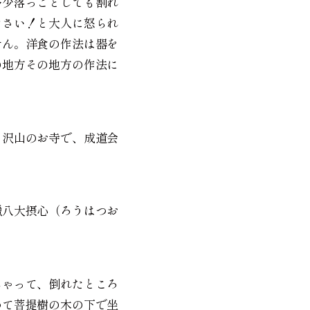
多少落っことしても割れ
なさい！と大人に怒られ
せん。洋食の作法は器を
の地方その地方の作法に
。沢山のお寺で、成道会
臘八大摂心（ろうはつお
しゃって、倒れたところ
めて菩提樹の木の下で坐