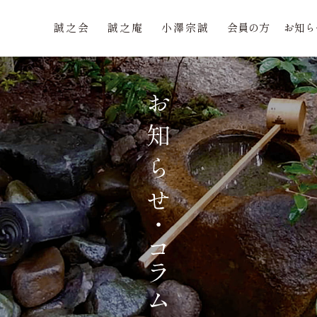
誠之会
誠之庵
小澤宗誠
会員の方
お知ら
誠之会
誠之庵
小澤宗誠
会員の方
お知ら