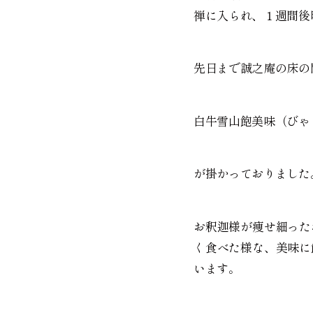
禅に入られ、１週間後
先日まで誠之庵の床の
白牛雪山飽美味（びゃ
が掛かっておりました
お釈迦様が痩せ細った
く食べた様な、美味に
います。