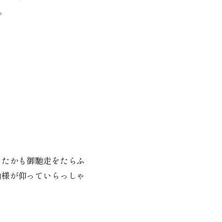
。
あたかも御馳走をたらふ
尚様が仰っていらっしゃ