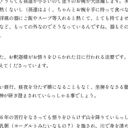
！うちでも孫達が小さいので塗りのお椀が大活躍します。
熱くないし（孫達はよく、ちゃんとお椀を手に持って食べ
洋風の器にご飯やスープ等入れると熱くて、とても持てま
など、もっての外なのでそうなっているんですね。器もそ
。
した、お釈迦様がお悟りをひらかれた日に行われる法要です
えてくださっています。
い修行、昼夜を分たず横になることもなく、坐禅をなさる
神が研ぎ澄まされていらっしゃる事でしょう。
６年の苦行をなさっても悟りをひらけず山を降りていらっ
乳粥（ヨーグルトみたいなもの？）を施され、川で身を清