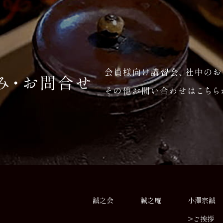
誠之会
誠之庵
小澤宗誠
>ご挨拶