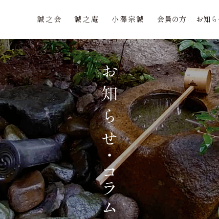
誠之会
誠之庵
小澤宗誠
会員の方
お知ら
誠之会
誠之庵
小澤宗誠
会員の方
お知ら