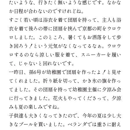
たいような、行きたく無いような感じです。なかな
か日程が合わないのですけれどね。
すごく若い頃は浴衣を着て団扇を持って、主人も浴
衣を着て後ろの帯に団扇を挟んで京都の町をウロウ
ロしました。このところ、暑くてもお洒落をして歩
き回ろう！という元気がなくなってるなぁ。ウロウ
ロするのなら涼しい服を着て、スニーカーを履い
て、じゃないと回れないです。
一昨日、孫6号が幼稚園で団扇を作ったよ！と見せ
てくれました。折り紙を切って、かき氷の旗を作っ
てました。その団扇を持って幼稚園主催に夕涼み会
に行ってきました。花火もやってくださって、夕涼
みも夏の楽しみですね。
子供達も大きくなってきたので、今年の夏は少し大
きなプールを買いました。ベランダでは重さに耐え