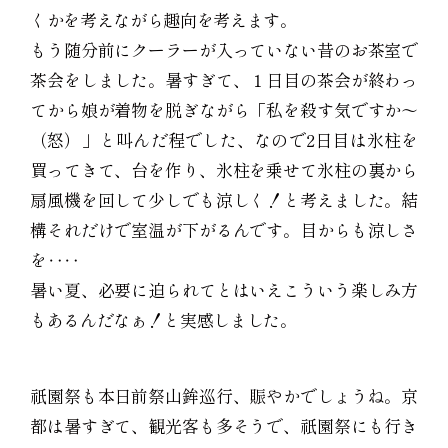
くかを考えながら趣向を考えます。
もう随分前にクーラーが入っていない昔のお茶室で
茶会をしました。暑すぎて、１日目の茶会が終わっ
てから娘が着物を脱ぎながら「私を殺す気ですか〜
（怒）」と叫んだ程でした、なので2日目は氷柱を
買ってきて、台を作り、氷柱を乗せて氷柱の裏から
扇風機を回して少しでも涼しく！と考えました。結
構それだけで室温が下がるんです。目からも涼しさ
を‥‥
暑い夏、必要に迫られてとはいえこういう楽しみ方
もあるんだなぁ！と実感しました。
祇園祭も本日前祭山鉾巡行、賑やかでしょうね。京
都は暑すぎて、観光客も多そうで、祇園祭にも行き