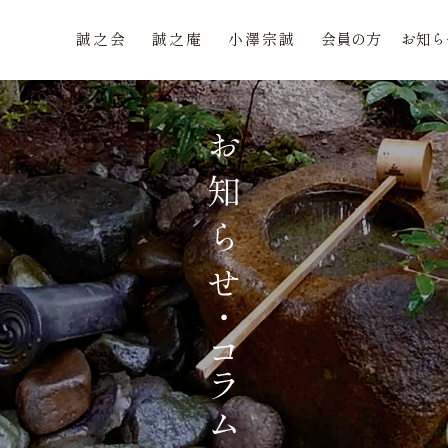
誠之会
誠之庵
小澤宗誠
会員の方
お知ら
誠之会
誠之庵
小澤宗誠
会員の方
お知ら