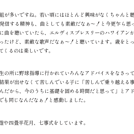
組が多いですね。若い頃にはほとんど興味がなくちゃんと
発信する精神も、曲としても素敵だなぁ〜！と今更乍ら思って
に曲を聴いていたら、エルヴィスプレスリーのハワイアン
ったけど、素敵な歌声だなぁ〜！と聴いています。歳をと
てくるのは楽しいです。
生の所に野球指導に行かれていろんなアドバイスをなさっ
結果が出せなくて苦しんでいる子に「苦しんで乗り越える
んだから、今のうちに基礎を固める時間だと思って」とア
でも同じなんだなぁ！と感動しました。
遊や四畳半花月、七事式をしています。