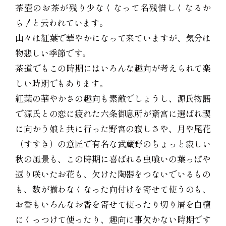
茶壺のお茶が残り少なくなって名残惜しくなるか
ら！と云われています。
山々は紅葉で華やかになって来ていますが、気分は
物悲しい季節です。
茶道でもこの時期にはいろんな趣向が考えられて楽
しい時期でもあります。
紅葉の華やかさの趣向も素敵でしょうし、源氏物語
で源氏との恋に疲れた六条御息所が斎宮に選ばれ禊
に向かう娘と共に行った野宮の寂しさや、月や尾花
（すすき）の意匠で有名な武蔵野のちょっと寂しい
秋の風景も、この時期に喜ばれる虫喰いの葉っぱや
返り咲いたお花も、欠けた陶器をつないでいるもの
も、数が揃わなくなった向付けを寄せて使うのも、
お香もいろんなお香を寄せて使ったり切り屑を白檀
にくっつけて使ったり、趣向に事欠かない時期です