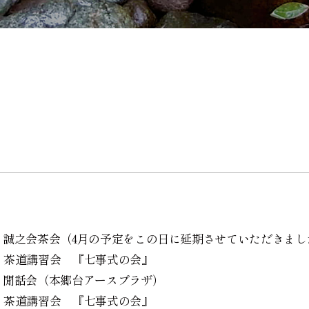
誠之会茶会（4月の予定をこの日に延期させていただきまし
茶道講習会 『七事式の会』
閒話会（本郷台アースプラザ）
茶道講習会 『七事式の会』