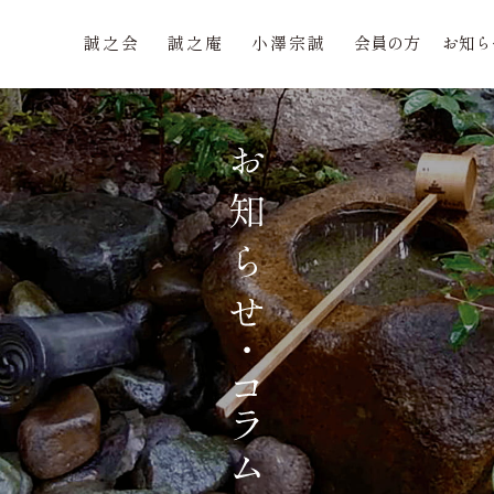
誠之会
誠之庵
小澤宗誠
会員の方
お知ら
誠之会
誠之庵
小澤宗誠
会員の方
お知ら