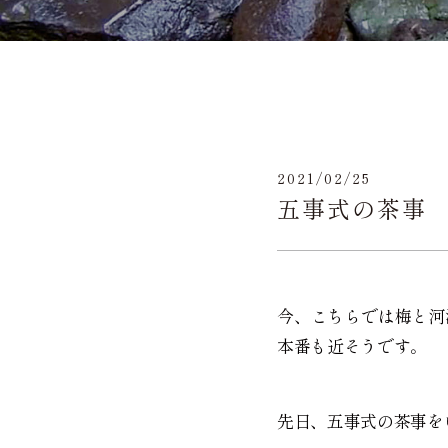
2021/02/25
五事式の茶事
今、こちらでは梅と河
本番も近そうです。
先日、五事式の茶事を