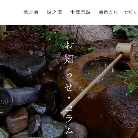
誠之会
誠之庵
小澤宗誠
会員の方
お知ら
誠之会
誠之庵
小澤宗誠
会員の方
お知ら