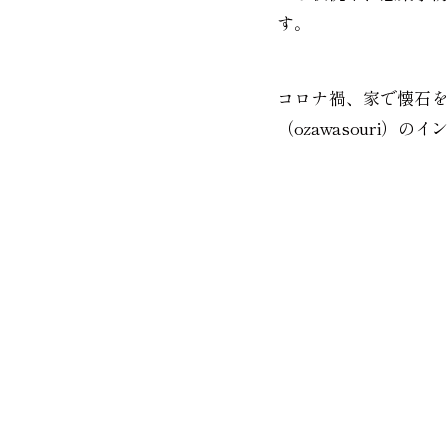
す。
コロナ禍、家で懐石
（ozawasouri