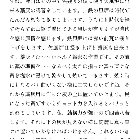
すね。今日はその中で名残りの頃に使う欠風炉に出
来る藁灰の講習をしています。、鉄の風炉は時代で
だんだん朽ちてきてしまいます、うちにも時代を経
て朽ちて沢山鎹で繋げてある風炉が有りますが時代
を感じ風情を感じます。鉄風炉には赤い前瓦に搔き
上げをします、欠風炉は搔き上げも藁灰も出来ま
す。藁灰！た〜〜いへん！緻密な作業です。その前
に藁の準備を‥‥なるべく太さの揃った真っ直ぐな
藁を塩水に浸けて乾かして焼いていきます、焼く時
にもなるべく曲がらない様に工夫したいですね。そ
れから藁灰用に作った灰の上に置いていきます。炭
になった藁ですからチョット力を入れるとバリッと
割れてしまいます、私、結構力が強いので四苦八苦
します。それに下の灰が見えない様に綺麗に真っ直
ぐに置いていかなければいけません、これもいい加