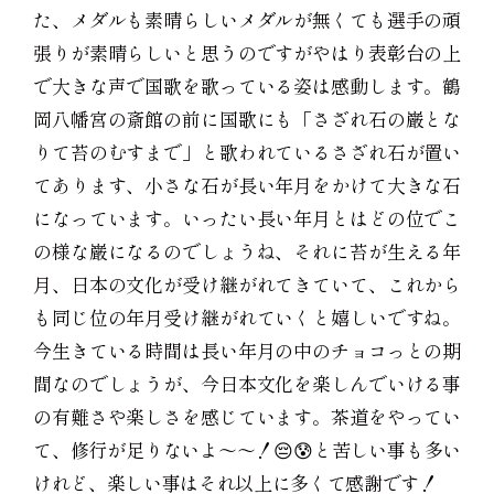
た、メダルも素晴らしいメダルが無くても選手の頑
張りが素晴らしいと思うのですがやはり表彰台の上
で大きな声で国歌を歌っている姿は感動します。鶴
岡八幡宮の斎館の前に国歌にも「さざれ石の巌とな
りて苔のむすまで」と歌われているさざれ石が置い
てあります、小さな石が長い年月をかけて大きな石
になっています。いったい長い年月とはどの位でこ
の様な巌になるのでしょうね、それに苔が生える年
月、日本の文化が受け継がれてきていて、これから
も同じ位の年月受け継がれていくと嬉しいですね。
今生きている時間は長い年月の中のチョコっとの期
間なのでしょうが、今日本文化を楽しんでいける事
の有難さや楽しさを感じています。茶道をやってい
て、修行が足りないよ〜〜！😔😰と苦しい事も多い
けれど、楽しい事はそれ以上に多くて感謝です！