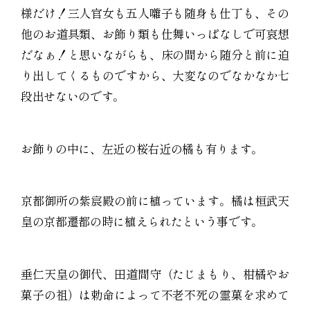
様だけ！三人官女も五人囃子も随身も仕丁も、その
他のお道具類、お飾り類も仕舞いっぱなしで可哀想
だなぁ！と思いながらも、床の間から随分と前に迫
り出してくるものですから、大変なのでなかなか七
段出せないのです。
お飾りの中に、左近の桜右近の橘も有ります。
京都御所の紫宸殿の前に植っています。橘は桓武天
皇の京都遷都の時に植えられたという事です。
垂仁天皇の御代、田道間守（たじまもり、柑橘やお
菓子の祖）は勅命によって不老不死の霊菓を求めて