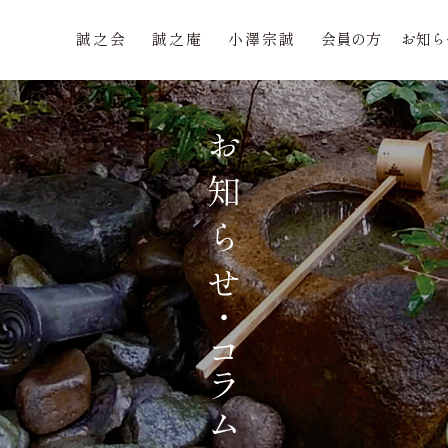
誠之会
誠之庵
小澤宗誠
会員の方
お知ら
誠之会
誠之庵
小澤宗誠
会員の方
お知ら