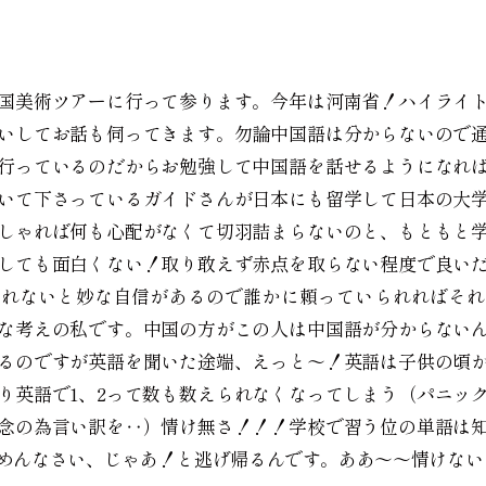
国美術ツアーに行って参ります。今年は河南省！ハイライ
いしてお話も伺ってきます。勿論中国語は分からないので
行っているのだからお勉強して中国語を話せるようになれ
いて下さっているガイドさんが日本にも留学して日本の大
しゃれば何も心配がなくて切羽詰まらないのと、もともと
しても面白くない！取り敢えず赤点を取らない程度で良い
られないと妙な自信があるので誰かに頼っていられればそれ
な考えの私です。中国の方がこの人は中国語が分からない
るのですが英語を聞いた途端、えっと〜！英語は子供の頃
り英語で1、2って数も数えられなくなってしまう（パニッ
念の為言い訳を‥）情け無さ！！！学校で習う位の単語は
めんなさい、じゃあ！と逃げ帰るんです。ああ〜〜情けない