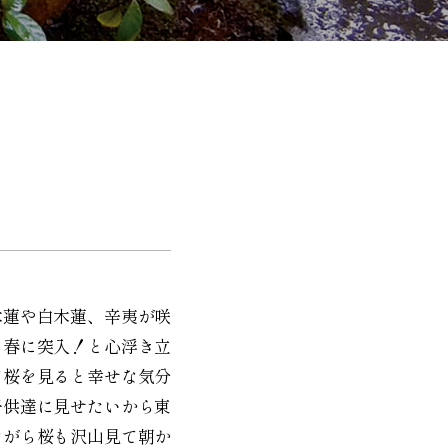
木蓮や白木蓮、辛夷が咲
よ春に突入！と心浮き立
て桜を見ると幸せな気分
子供達に見せたいから東
ながら桜も沢山見て朝か