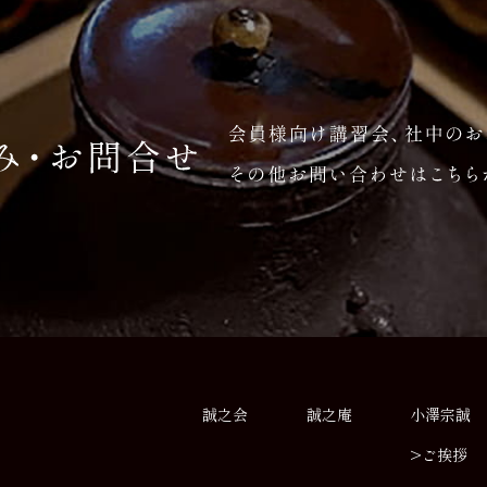
誠之会
誠之庵
小澤宗誠
>ご挨拶